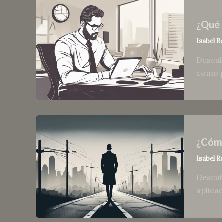
¿Qué 
Isabel R
Descub
como p
¿Cómo
Isabel R
Descub
aplica