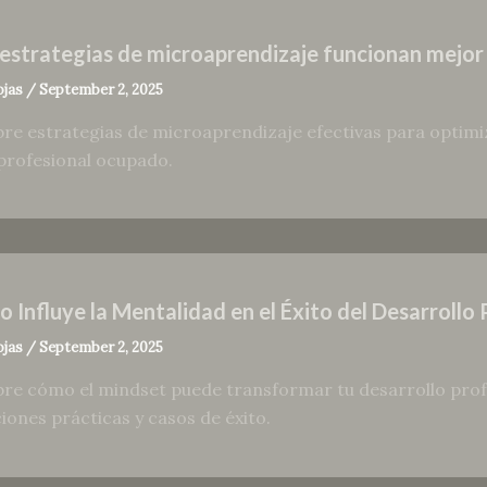
estrategias de microaprendizaje funcionan mejor
ojas
/
September 2, 2025
re estrategias de microaprendizaje efectivas para optimiz
rofesional ocupado.
 Influye la Mentalidad en el Éxito del Desarrollo 
ojas
/
September 2, 2025
re cómo el mindset puede transformar tu desarrollo profe
ciones prácticas y casos de éxito.