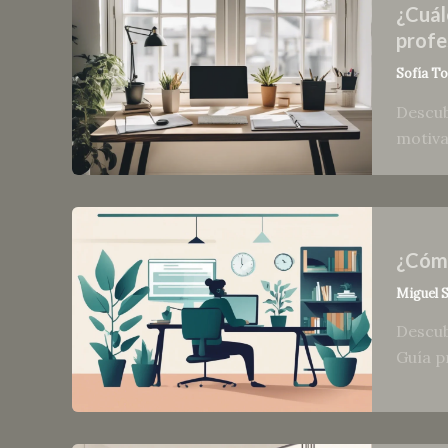
¿Cuál
profe
Sofía T
Descub
motiva
¿Cómo
Miguel 
Descub
Guía p