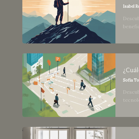
Isabel R
Descub
benefi
¿Cuál
Sofía T
Descub
tecnol