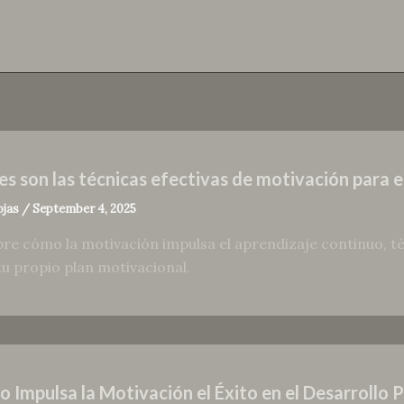
es son las técnicas efectivas de motivación para e
ojas
/
September 4, 2025
re cómo la motivación impulsa el aprendizaje continuo, téc
tu propio plan motivacional.
 Impulsa la Motivación el Éxito en el Desarrollo 