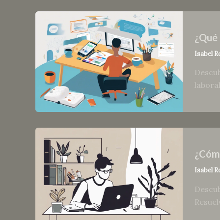
¿Qué 
Isabel R
Descub
labora
¿Cómo
Isabel R
Descub
Resuel