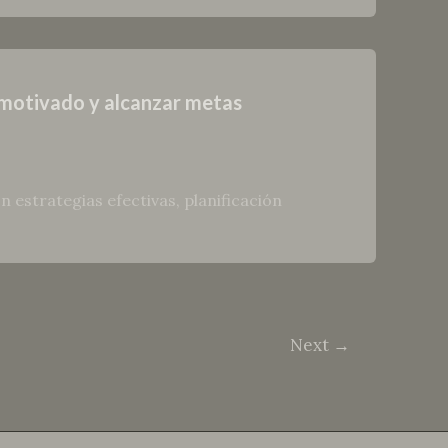
 motivado y alcanzar metas
 estrategias efectivas, planificación
Next
→