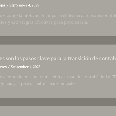
ojas
/
September 4, 2025
re cómo la motivación impulsa el desarrollo profesional, lo
cios y estrategias efectivas para potenciarla.
es son los pasos clave para la transición de conta
orres
/
September 4, 2025
re cómo hacer una transición exitosa de contabilidad a F
ógicas y aspectos culturales esenciales.