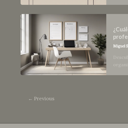
¿Cuál
profe
Miguel 
Descub
organi
←
Previous