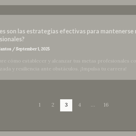
es son las estrategias efectivas para mantenerse
sionales?
Santos
/
September 1, 2025
re cómo establecer y alcanzar tus metas profesionales con
zada y resiliencia ante obstáculos. ¡Impulsa tu carrera!
1
2
3
4
…
16