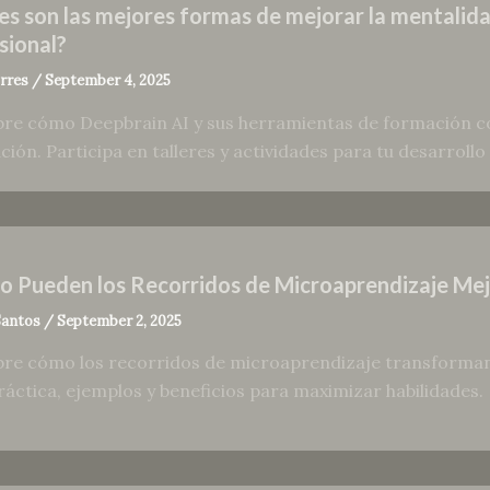
es son las mejores formas de mejorar la mentalidad
sional?
orres
/
September 4, 2025
re cómo Deepbrain AI y sus herramientas de formación co
ción. Participa en talleres y actividades para tu desarrollo
 Pueden los Recorridos de Microaprendizaje Mejo
Santos
/
September 2, 2025
re cómo los recorridos de microaprendizaje transforman e
ráctica, ejemplos y beneficios para maximizar habilidades.