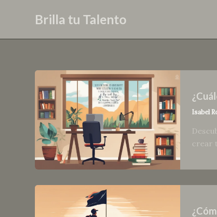
Skip
Brilla tu Talento
to
content
¿Cuál
Isabel R
Descub
crear 
¿Cómo