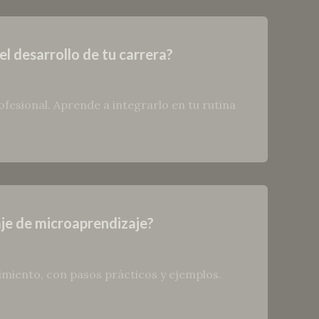
l desarrollo de tu carrera?
fesional. Aprende a integrarlo en tu rutina
je de microaprendizaje?
miento, con pasos prácticos y ejemplos.