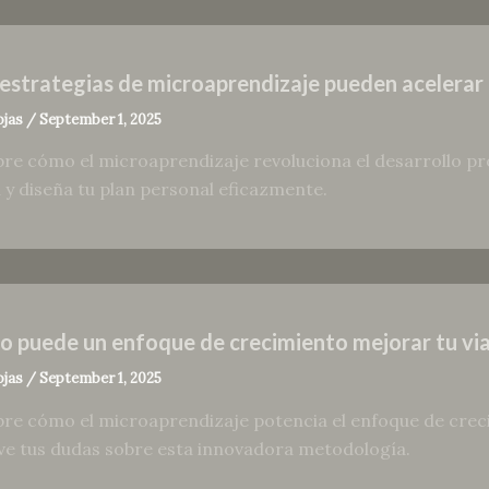
estrategias de microaprendizaje pueden acelerar e
ojas
/
September 1, 2025
re cómo el microaprendizaje revoluciona el desarrollo pro
l y diseña tu plan personal eficazmente.
 puede un enfoque de crecimiento mejorar tu via
ojas
/
September 1, 2025
re cómo el microaprendizaje potencia el enfoque de creci
ve tus dudas sobre esta innovadora metodología.