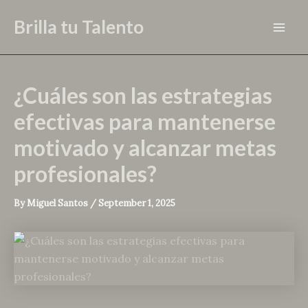
Skip
Brilla tu Talento
to
Mai
content
Men
¿Cuáles son las estrategias
efectivas para mantenerse
motivado y alcanzar metas
profesionales?
By
Miguel Santos
/
September 1, 2025