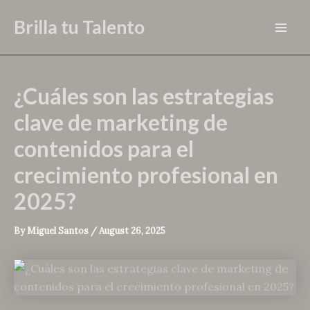
Skip
Brilla tu Talento
to
Mai
content
Men
¿Cuáles son las estrategias
clave de marketing de
contenidos para el
crecimiento profesional en
2025?
By
Miguel Santos
/
August 26, 2025